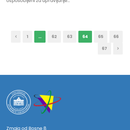
osposobljeni za upravljanje...
1
…
62
63
64
65
66
67
Zmaja od Bosne 8