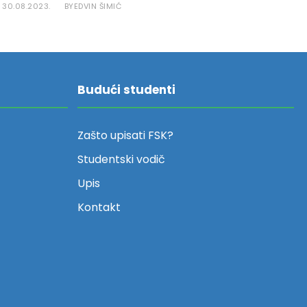
30.08.2023.
EDVIN ŠIMIĆ
BY
Budući studenti
Zašto upisati FSK?
Studentski vodič
Upis
Kontakt