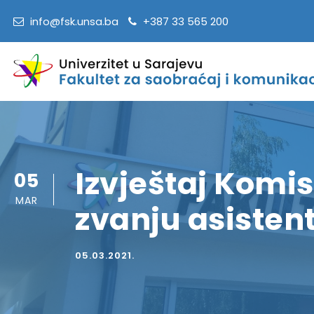
info@fsk.unsa.ba
+387 33 565 200
Izvještaj Komi
05
MAR
zvanju asisten
05.03.2021.