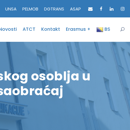
UNSA
PELMOB
DGTRANS
ASAP
Novosti
ATCT
Kontakt
Erasmus +
BS
skog osoblja u
 saobraćaj