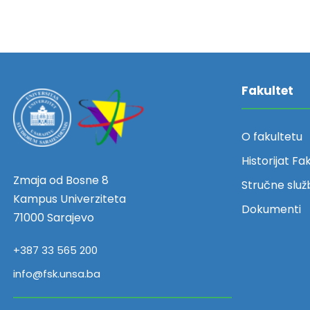
Fakultet
O fakultetu
Historijat Fa
Zmaja od Bosne 8
Stručne služ
Kampus Univerziteta
Dokumenti
71000 Sarajevo
+387 33 565 200
info@fsk.unsa.ba