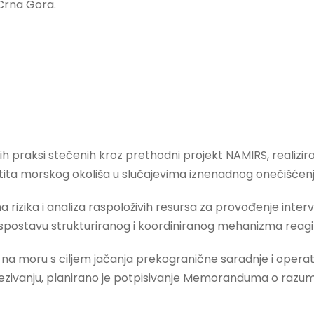
Crna Gora.
jih praksi stečenih kroz prethodni projekt NAMIRS, realizi
štita morskog okoliša u slučajevima iznenadnog onečišćenj
 rizika i analiza raspoloživih resursa za provođenje inter
postavu strukturiranog i koordiniranog mehanizma reagi
ežbi na moru s ciljem jačanja prekogranične saradnje i ope
vanju, planirano je potpisivanje Memoranduma o razumije