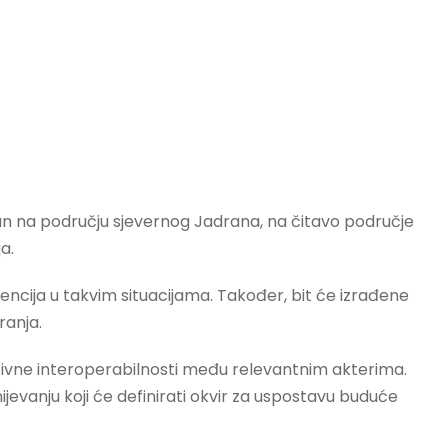
ran na području sjevernog Jadrana, na čitavo područje
a.
vencija u takvim situacijama. Također, bit će izrađene
ranja.
rativne interoperabilnosti među relevantnim akterima.
vanju koji će definirati okvir za uspostavu buduće