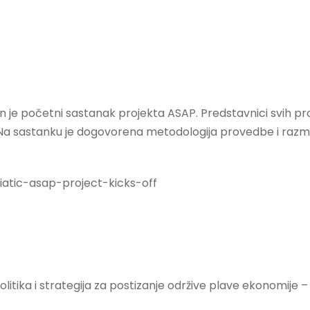
je početni sastanak projekta ASAP. Predstavnici svih proje
ti. Na sastanku je dogovorena metodologija provedbe i razma
atic-asap-project-kicks-off
olitika i strategija za postizanje održive plave ekonomije –