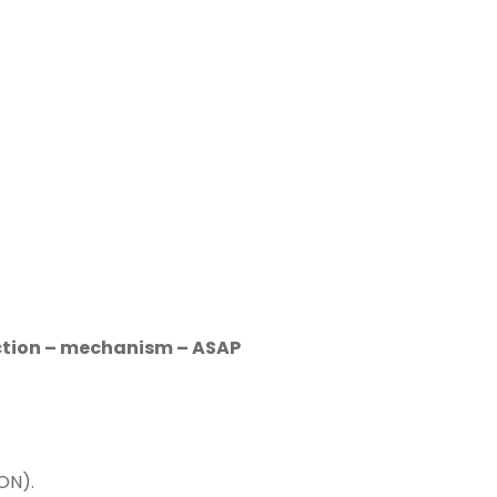
ection – mechanism – ASAP
ON).