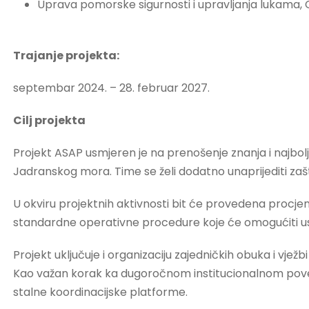
Uprava pomorske sigurnosti i upravljanja lukama, 
Trajanje projekta:
septembar 2024. – 28. februar 2027.
Cilj projekta
Projekt ASAP usmjeren je na prenošenje znanja i najbol
Jadranskog mora. Time se želi dodatno unaprijediti za
U okviru projektnih aktivnosti bit će provedena procjena
standardne operativne procedure koje će omogućiti us
Projekt uključuje i organizaciju zajedničkih obuka i vj
Kao važan korak ka dugoročnom institucionalnom povezi
stalne koordinacijske platforme.