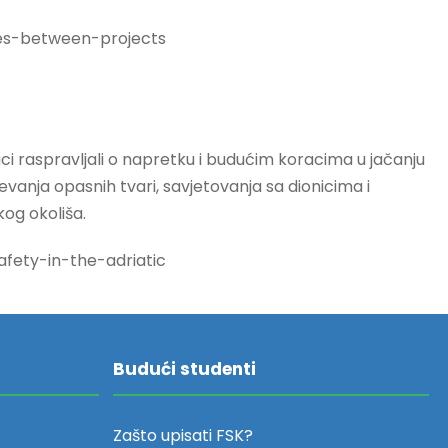
es-between-projects
ci raspravljali o napretku i budućim koracima u jačanju
evanja opasnih tvari, savjetovanja sa dionicima i
kog okoliša.
fety-in-the-adriatic
Budući studenti
Zašto upisati FSK?