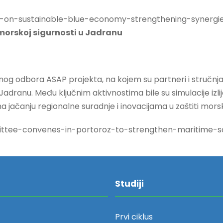
vo-on-sustainable-blue-economy-strengthening-synergi
orskoj sigurnosti u Jadranu
nog odbora ASAP projekta, na kojem su partneri i stručnja
Jadranu. Među ključnim aktivnostima bile su simulacije izlij
a jačanju regionalne suradnje i inovacijama u zaštiti mors
ittee-convenes-in-portoroz-to-strengthen-maritime-sa
Studiji
Prvi ciklus