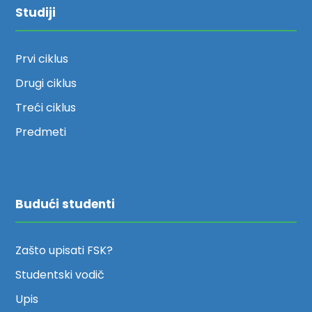
Studiji
Prvi ciklus
Drugi ciklus
Treći ciklus
Predmeti
Budući studenti
Zašto upisati FSK?
Studentski vodič
Upis