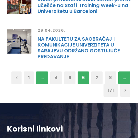
učešće na Staff Training Week-u na
Univerzitetu u Barceloni
29.04.2026.
NA FAKULTETU ZA SAOBRAĆAJ I
KOMUNIKACIJE UNIVERZITETA U
SARAJEVU ODRŽANO GOSTUJUĆE
PREDAVANJE
1
…
4
5
6
7
8
…
171
Korisni linkovi