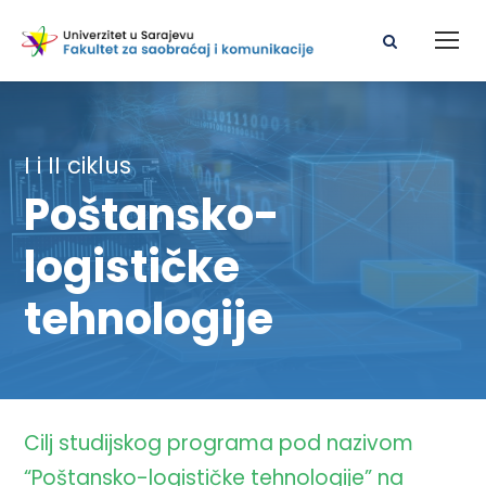
I i II ciklus
Poštansko-
logističke
tehnologije
Cilj studijskog programa pod nazivom
“Poštansko-logističke tehnologije” na