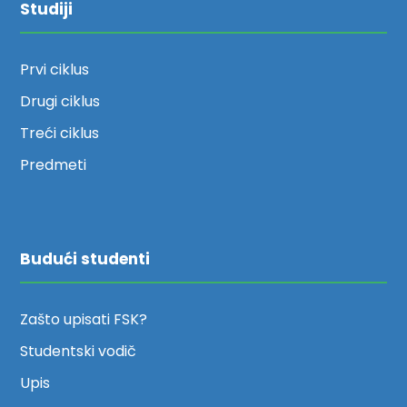
Studiji
Prvi ciklus
Drugi ciklus
Treći ciklus
Predmeti
Budući studenti
Zašto upisati FSK?
Studentski vodič
Upis