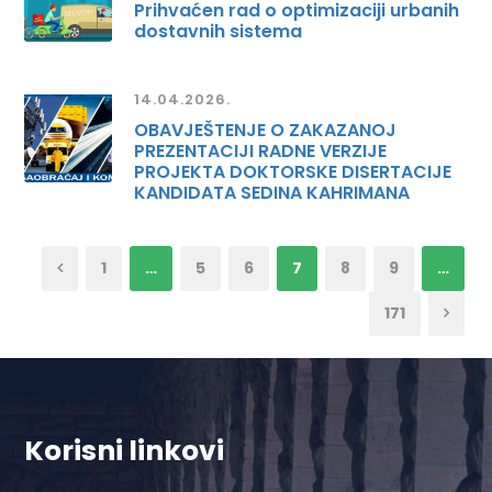
Prihvaćen rad o optimizaciji urbanih
dostavnih sistema
14.04.2026.
OBAVJEŠTENJE O ZAKAZANOJ
PREZENTACIJI RADNE VERZIJE
PROJEKTA DOKTORSKE DISERTACIJE
KANDIDATA SEDINA KAHRIMANA
1
…
5
6
7
8
9
…
171
Korisni linkovi