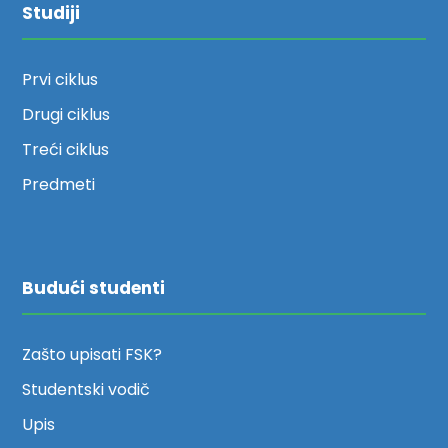
Studiji
Prvi ciklus
Drugi ciklus
Treći ciklus
Predmeti
Budući studenti
Zašto upisati FSK?
Studentski vodič
Upis