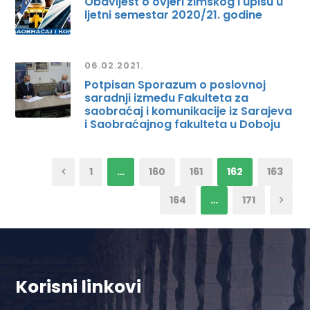
Obavijest o ovjeri zimskog i upisu u
ljetni semestar 2020/21. godine
06.02.2021.
Potpisan Sporazum o poslovnoj
saradnji između Fakulteta za
saobraćaj i komunikacije iz Sarajeva
i Saobraćajnog fakulteta u Doboju
1
…
160
161
162
163
164
…
171
Korisni linkovi