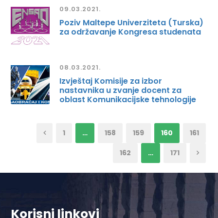
09.03.2021.
Poziv Maltepe Univerziteta (Turska)
za održavanje Kongresa studenata
08.03.2021.
Izvještaj Komisije za izbor
nastavnika u zvanje docent za
oblast Komunikacijske tehnologije
1
…
158
159
160
161
162
…
171
Korisni linkovi