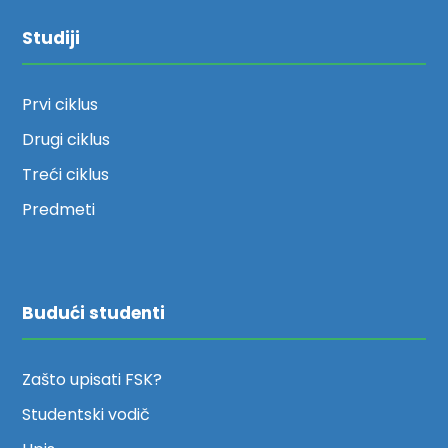
Studiji
Prvi ciklus
Drugi ciklus
Treći ciklus
Predmeti
Budući studenti
Zašto upisati FSK?
Studentski vodič