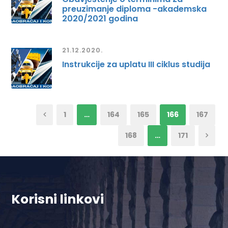
preuzimanje diploma -akademska
2020/2021 godina
21.12.2020.
Instrukcije za uplatu III ciklus studija
1
…
164
165
166
167
168
…
171
Korisni linkovi