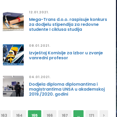
12.01.2021.
Mega-Trans d.o.o. raspisuje konkurs
za dodjelu stipendija za redovne
studente I ciklusa studija
08.01.2021.
Izvještaj Komisije za izbor u zvanje
vanredni profesor
04.01.2021.
Dodjela diploma diplomantima i
magistrantima UNSA u akademskoj
2019./2020. godini
163
164
165
166
167
…
171