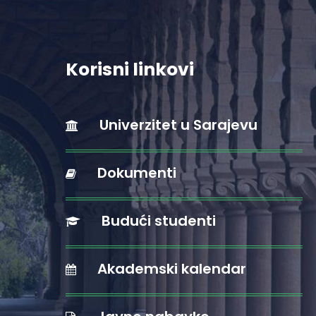
Korisni linkovi
Univerzitet u Sarajevu
Dokumenti
Budući studenti
Akademski kalendar