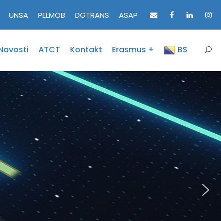
UNSA
PELMOB
DGTRANS
ASAP
Novosti
ATCT
Kontakt
Erasmus +
BS