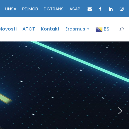
UNSA
PELMOB
DGTRANS
ASAP
Novosti
ATCT
Kontakt
Erasmus +
BS