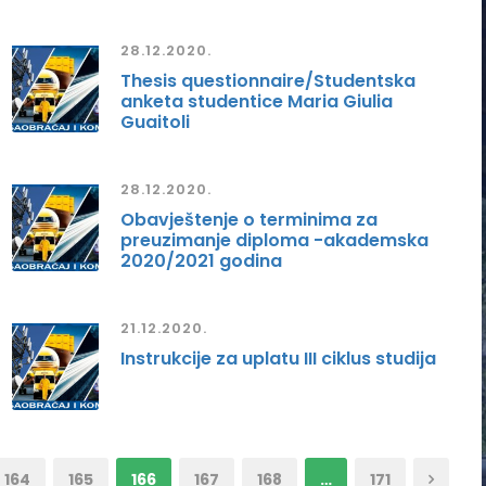
28.12.2020.
Thesis questionnaire/Studentska
anketa studentice Maria Giulia
Guaitoli
28.12.2020.
Obavještenje o terminima za
preuzimanje diploma -akademska
2020/2021 godina
21.12.2020.
Instrukcije za uplatu III ciklus studija
164
165
166
167
168
…
171