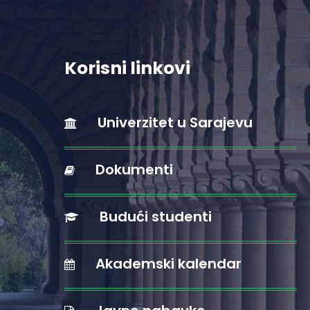
Korisni linkovi
Univerzitet u Sarajevu
Dokumenti
Budući studenti
Akademski kalendar