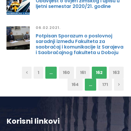
Obavijest o ovjeri zimskog i upisu u
ljetni semestar 2020/21. godine
06.02.2021.
Potpisan Sporazum o poslovnoj
saradnji između Fakulteta za
saobraćaj i komunikacije iz Sarajeva
i Saobraćajnog fakulteta u Doboju
1
…
160
161
162
163
164
…
171
Korisni linkovi