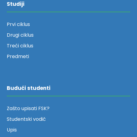
Studiji
Prvi ciklus
Drugi ciklus
Treći ciklus
Predmeti
Budući studenti
Zašto upisati FSK?
Studentski vodič
Upis