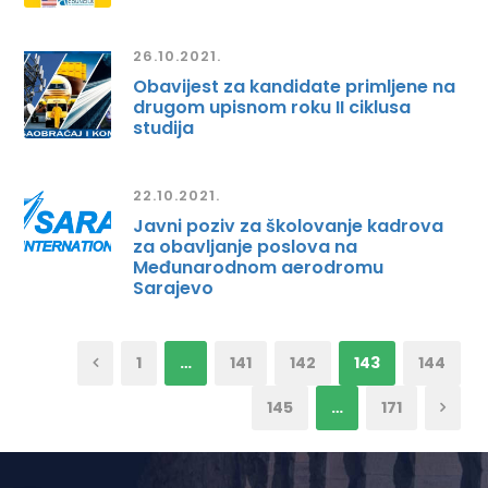
26.10.2021.
Obavijest za kandidate primljene na
drugom upisnom roku II ciklusa
studija
22.10.2021.
Javni poziv za školovanje kadrova
za obavljanje poslova na
Međunarodnom aerodromu
Sarajevo
1
…
141
142
143
144
145
…
171