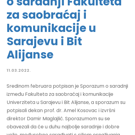
o saradnji Fakulteta
za saobraćaj i
komunikacije u
Sarajevu i Bit
Alijanse
11.03.2022.
Sredinom februara potpisan je Sporazum o saradnji
između Fakulteta za saobraćaj i komunikacije
Univerziteta u Sarajevu i Bit Alijanse, a sporazum su
potpisali dekan prof. dr. Amel Kosovac i izvršni
direktor Damir Maglajlić. Sporazumom su se
obavezali da će u duhu najbolje saradnje i dobre
volje, međusobno sarađivati s ciljem osnaživanja,