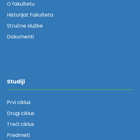
O fakultetu
Historijat Fakulteta
Stručne službe
Dokumenti
Studiji
Prvi ciklus
Drugi ciklus
Treći ciklus
Predmeti