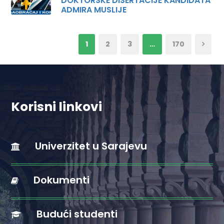
DOKTORSKE DISERTACIJE KANDIDATA
ADMIRA MUSLIJE
1
2
3
…
170
Korisni linkovi
Univerzitet u Sarajevu
Dokumenti
Budući studenti