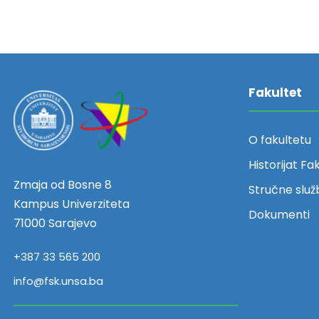
Fakultet
O fakultetu
Historijat Fa
Zmaja od Bosne 8
Stručne služ
Kampus Univerziteta
Dokumenti
71000 Sarajevo
+387 33 565 200
info@fsk.unsa.ba