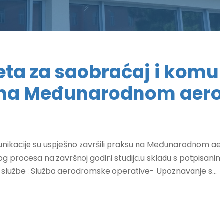
eta za saobraćaj i komu
u na Međunarodnom aer
nikacije su uspješno završili praksu na Međunarodnom aero
avnog procesa na završnoj godini studija.u skladu s potpi
eće službe : Služba aerodromske operative- Upoznavanje s...