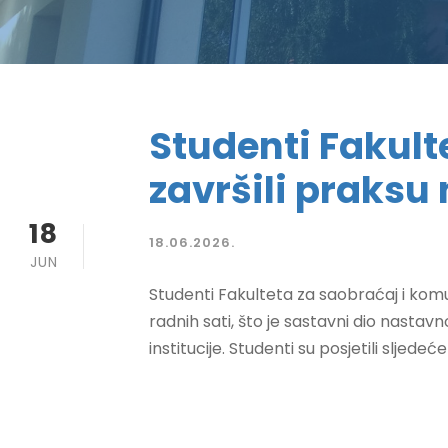
Studenti Fakult
završili praks
18
18.06.2026.
JUN
Studenti Fakulteta za saobraćaj i komu
radnih sati, što je sastavni dio nast
institucije. Studenti su posjetili sljed