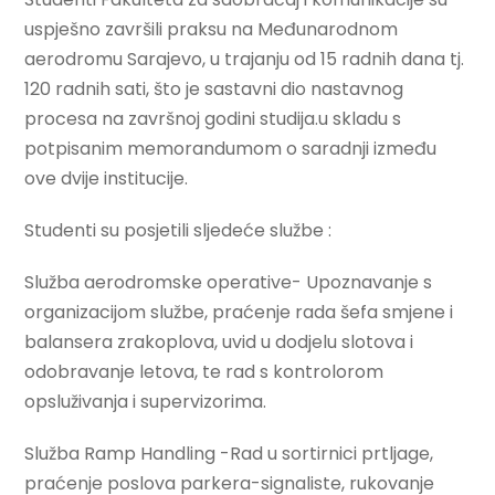
uspješno završili praksu na Međunarodnom
aerodromu Sarajevo, u trajanju od 15 radnih dana tj.
120 radnih sati, što je sastavni dio nastavnog
procesa na završnoj godini studija.u skladu s
potpisanim memorandumom o saradnji između
ove dvije institucije.
Studenti su posjetili sljedeće službe :
Služba aerodromske operative- Upoznavanje s
organizacijom službe, praćenje rada šefa smjene i
balansera zrakoplova, uvid u dodjelu slotova i
odobravanje letova, te rad s kontrolorom
opsluživanja i supervizorima.
Služba Ramp Handling -Rad u sortirnici prtljage,
praćenje poslova parkera-signaliste, rukovanje