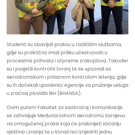
Studenti su obavljali praksu u različitim službama,
gdje su praktično imali priliku učestvovati u
procesima prihvata i otpreme zrakoplova. Također
su i posjetili kontrolni toranj te se upoznali sa
aerodromskom i prilaznom kontrolom letenja, gdje
su ih dočekali uposlenici Agencije za pružanje usluga
u zračnoj plovidbi BiH (BHANSA).
Ovim putem Fakultet za saobraćaj i komunikacije
se zahvaljuje Međunarodnom aerodromu Sarajevu
na omogućenoj praksi koja će pridonijeti sticanju
vještina i znanja te u konačnici iznjedriti jednu