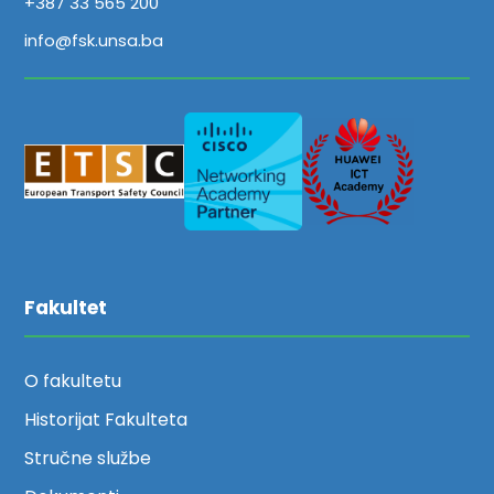
+387 33 565 200
info@fsk.unsa.ba
Fakultet
O fakultetu
Historijat Fakulteta
Stručne službe