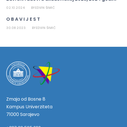
02.10.2024.
EDVIN ŠIMIĆ
BY
O B A V I J E S T
30.08.2023.
EDVIN ŠIMIĆ
BY
Zmaja od Bosne 8
Kampus Univerziteta
71000 Sarajevo