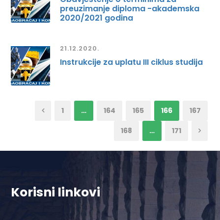
preuzimanje diploma -akademska
2020/2021 godina
21.12.2020.
Instrukcije za uplatu III ciklus studija
1
…
164
165
166
167
168
…
171
Korisni linkovi