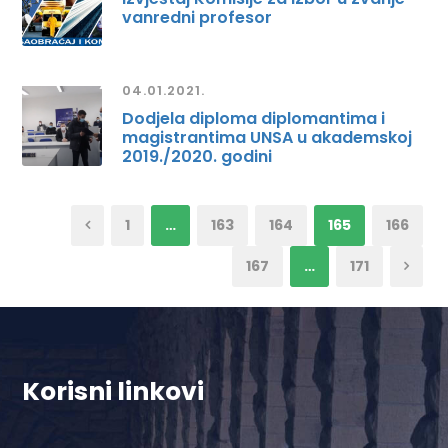
vanredni profesor
04.01.2021.
Dodjela diploma diplomantima i
magistrantima UNSA u akademskoj
2019./2020. godini
1
…
163
164
165
166
167
…
171
Korisni linkovi