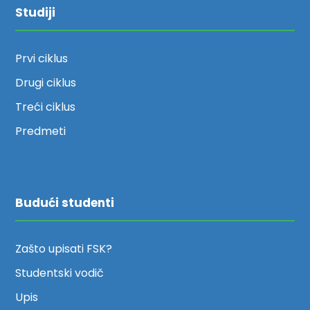
Studiji
Prvi ciklus
Drugi ciklus
Treći ciklus
Predmeti
Budući studenti
Zašto upisati FSK?
Studentski vodič
Upis