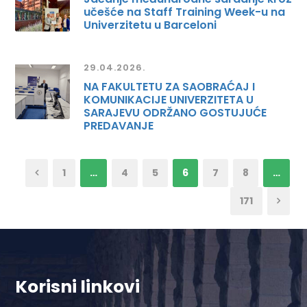
učešće na Staff Training Week-u na
Univerzitetu u Barceloni
29.04.2026.
NA FAKULTETU ZA SAOBRAĆAJ I
KOMUNIKACIJE UNIVERZITETA U
SARAJEVU ODRŽANO GOSTUJUĆE
PREDAVANJE
1
…
4
5
6
7
8
…
171
Korisni linkovi