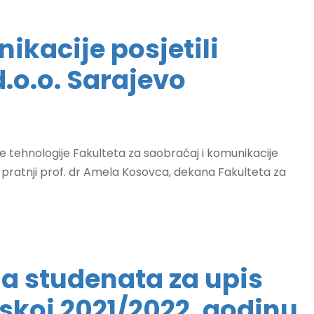
ikacije posjetili
.o.o. Sarajevo
ske tehnologije Fakulteta za saobraćaj i komunikacije
u pratnji prof. dr Amela Kosovca, dekana Fakulteta za
da studenata za upis
koj 2021/2022. godinu