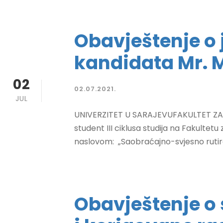
Obavještenje o 
kandidata Mr.
02
02.07.2021.
JUL
UNIVERZITET U SARAJEVUFAKULTET ZA SA
student III ciklusa studija na Fakultet
naslovom: „Saobraćajno-svjesno rutira
Obavještenje o 