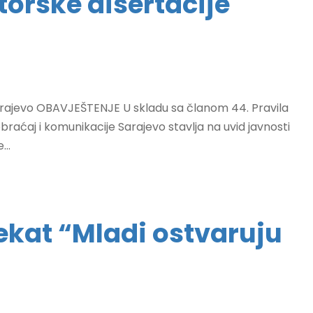
torske disertacije
ajevo OBAVJEŠTENJE U skladu sa članom 44. Pravila
aobraćaj i komunikacije Sarajevo stavlja na uvid javnosti
...
ekat “Mladi ostvaruju