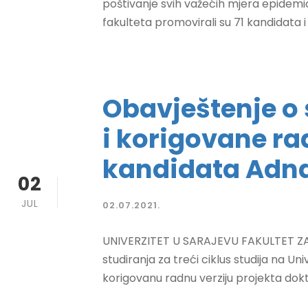
poštivanje svih važećih mjera epidemiolo
fakulteta promovirali su 71 kandidata i
Obavještenje o 
i korigovane ra
kandidata Adn
02
JUL
02.07.2021.
UNIVERZITET U SARAJEVU FAKULTET ZA
studiranja za treći ciklus studija na Un
korigovanu radnu verziju projekta doktor