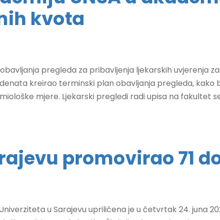
nih kvota
 obavljanja pregleda za pribavljenja ljekarskih uvjerenja za 
nata kreirao terminski plan obavljanja pregleda, kako bi s
iološke mjere. Ljekarski pregledi radi upisa na fakultet se.
arajevu promovirao 71 
niverziteta u Sarajevu upriličena je u četvrtak 24. juna 2