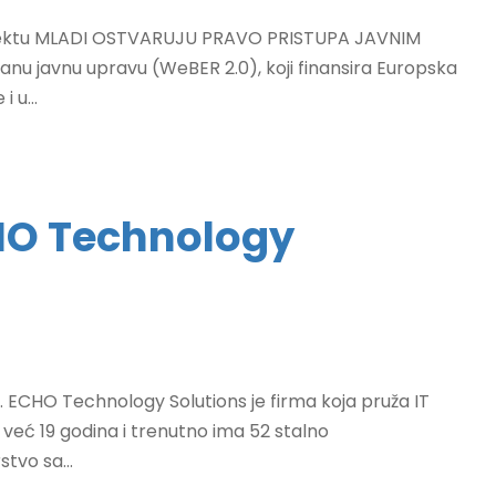
 projektu MLADI OSTVARUJU PRAVO PRISTUPA JAVNIM
u javnu upravu (WeBER 2.0), koji finansira Europska
 u...
CHO Technology
. ECHO Technology Solutions je firma koja pruža IT
je već 19 godina i trenutno ima 52 stalno
tvo sa...