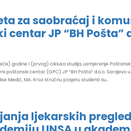
eta za saobraćaj i komun
i centar JP “BH Pošta” d
treće) godine I (prvog) ciklusa studija, usmjerenje Poštan
lavni poštanski centar (GPC) JP “BH Pošta” d.o.o. Sarajevo 
ise Medić, MA. Kroz stručnu posjetu studenti su...
anja ljekarskih pregle
ademiju UNSA u akadems