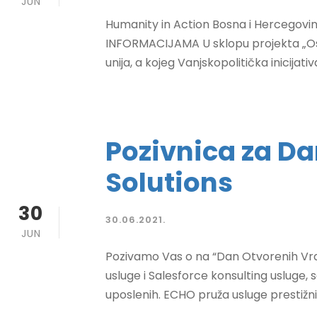
JUN
Humanity in Action Bosna i Hercegovi
INFORMACIJAMA U sklopu projekta „Osn
unija, a kojeg Vanjskopolitička inicijat
Pozivnica za D
Solutions
30
30.06.2021.
JUN
Pozivamo Vas o na “Dan Otvorenih Vrata
usluge i Salesforce konsulting usluge, s
uposlenih. ECHO pruža usluge prestižnim