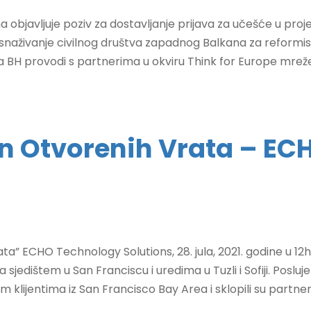
na objavljuje poziv za dostavljanje prijava za učešće u
aživanje civilnog društva zapadnog Balkana za reformisan
iva BH provodi s partnerima u okviru Think for Europe mreže i
an Otvorenih Vrata – E
” ECHO Technology Solutions, 28. jula, 2021. godine u 12h
a sjedištem u San Franciscu i uredima u Tuzli i Sofiji. Poslu
 klijentima iz San Francisco Bay Area i sklopili su partners