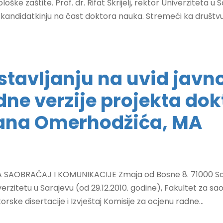
ške zaštite. Prof. dr. Rifat Škrijelj, rektor Univerziteta u 
 kandidatkinju na čast doktora nauka. Stremeći ka društvu 
stavljanju na uvid javno
dne verzije projekta dok
ana Omerhodžića, MA
 SAOBRAĆAJ I KOMUNIKACIJE Zmaja od Bosne 8. 71000 Sar
iverzitetu u Sarajevu (od 29.12.2010. godine), Fakultet za s
ske disertacije i Izvještaj Komisije za ocjenu radne...