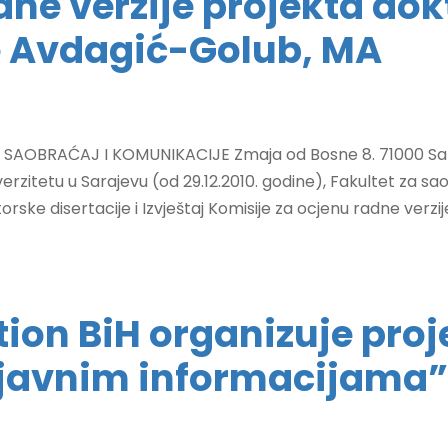
dne verzije projekta dok
 Avdagić-Golub, MA
SAOBRAĆAJ I KOMUNIKACIJE Zmaja od Bosne 8. 71000 Sar
iverzitetu u Sarajevu (od 29.12.2010. godine), Fakultet za s
ske disertacije i Izvještaj Komisije za ocjenu radne verzije
ion BiH organizuje proj
 javnim informacijama”