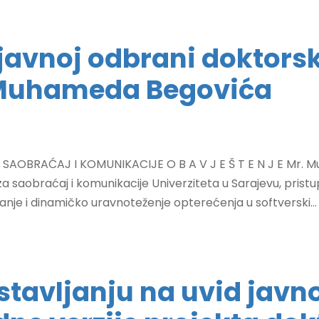
javnoj odbrani doktorsk
 Muhameda Begovića
OBRAĆAJ I KOMUNIKACIJE O B A V J E Š T E N J E Mr. Muha
u za saobraćaj i komunikacije Univerziteta u Sarajevu, prist
nje i dinamičko uravnoteženje opterećenja u softverski...
stavljanju na uvid javno