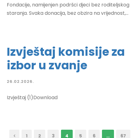
Fondacije, namijenjen podršci djeci bez roditeljskog
staranja. Svaka donacija, bez obzira na vrijednost,...
Izvještaj komisije za
izbor u zvanje
26.02.2026.
Izvještaj (1)Download
1
2
3
4
5
6
…
67