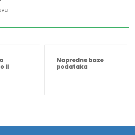
jevu
ko
Napredne baze
o II
podataka