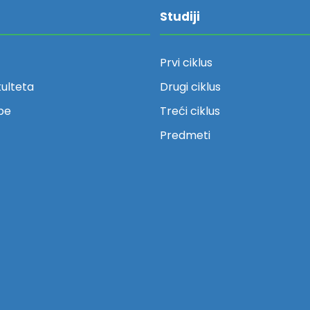
Studiji
Prvi ciklus
kulteta
Drugi ciklus
be
Treći ciklus
Predmeti