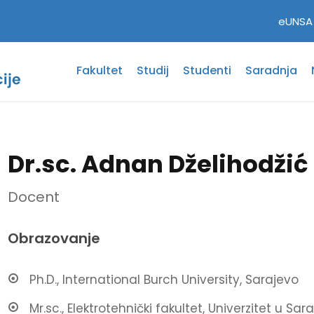
eUNSA
Fakultet
Studij
Studenti
Saradnja
Dr.sc. Adnan Dželihodžić
Docent
Obrazovanje
Ph.D., International Burch University, Sarajevo
Mr.sc., Elektrotehnički fakultet, Univerzitet u Sar