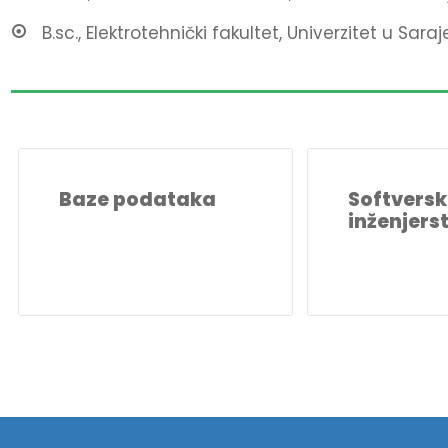
B.sc., Elektrotehnički fakultet, Univerzitet u Sara
Baze podataka
Softvers
inženjerst