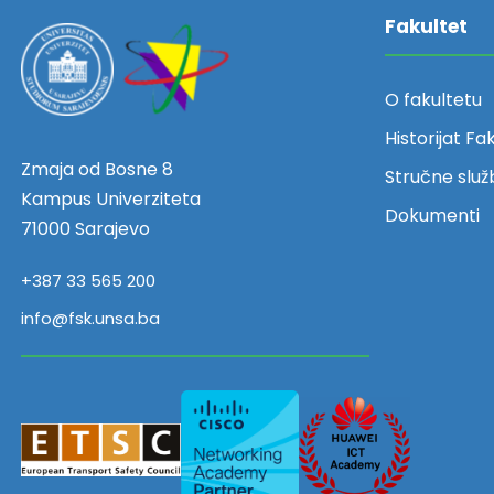
Fakultet
O fakultetu
Historijat Fa
Zmaja od Bosne 8
Stručne služ
Kampus Univerziteta
Dokumenti
71000 Sarajevo
+387 33 565 200
info@fsk.unsa.ba