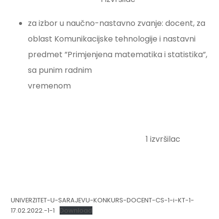
za izbor u naučno-nastavno zvanje: docent, za
oblast Komunikacijske tehnologije i nastavni
predmet ”Primjenjena matematika i statistika”,
sa punim radnim
vremenom
1 izvršilac
UNIVERZITET-U-SARAJEVU-KONKURS-DOCENT-CS-1-i-KT-1-
17.02.2022.-1-1
Download