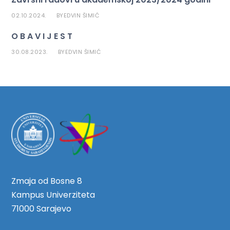
02.10.2024.
EDVIN ŠIMIĆ
BY
O B A V I J E S T
30.08.2023.
EDVIN ŠIMIĆ
BY
Zmaja od Bosne 8
Kampus Univerziteta
71000 Sarajevo