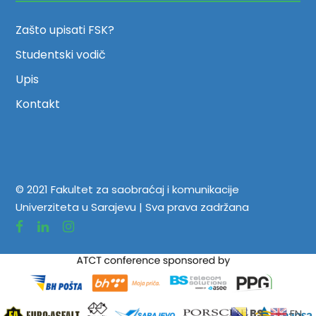
Zašto upisati FSK?
Studentski vodič
Upis
Kontakt
© 2021 Fakultet za saobraćaj i komunikacije
Univerziteta u Sarajevu | Sva prava zadržana
BS
EN