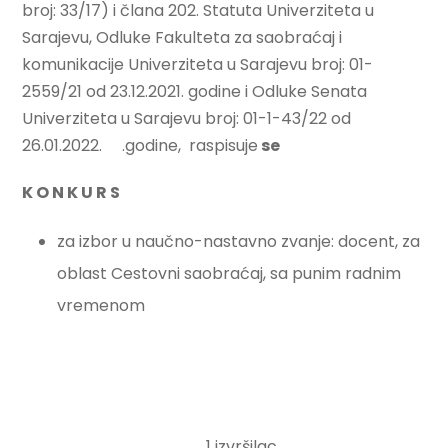
broj: 33/17) i člana 202. Statuta Univerziteta u
Sarajevu, Odluke Fakulteta za saobraćaj i
komunikacije Univerziteta u Sarajevu broj: 01-
2559/21 od 23.12.2021. godine i Odluke Senata
Univerziteta u Sarajevu broj: 01-1-43/22 od
26.01.2022. .godine, raspisuje
se
K O N K U R S
za izbor u naučno-nastavno zvanje: docent, za
oblast Cestovni saobraćaj, sa punim radnim
vremenom
1 izvršilac