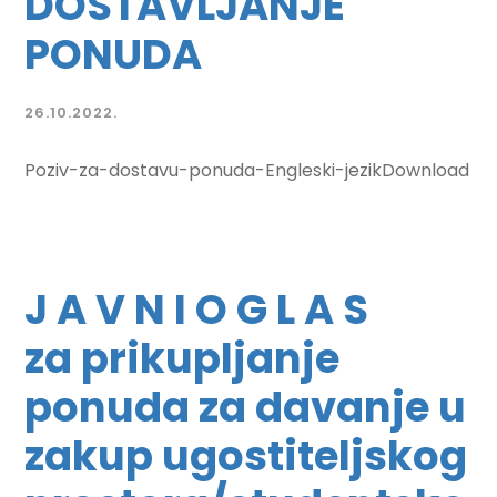
DOSTAVLJANJE
PONUDA
26.10.2022.
Poziv-za-dostavu-ponuda-Engleski-jezikDownload
J A V N I O G L A S
za prikupljanje
ponuda za davanje u
zakup ugostiteljskog