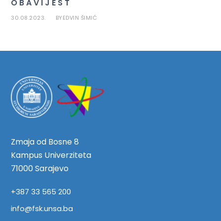
O B A V I J E S T
30.08.2023.
EDVIN ŠIMIĆ
BY
Zmaja od Bosne 8
Kampus Univerziteta
71000 Sarajevo
+387 33 565 200
info@fsk.unsa.ba