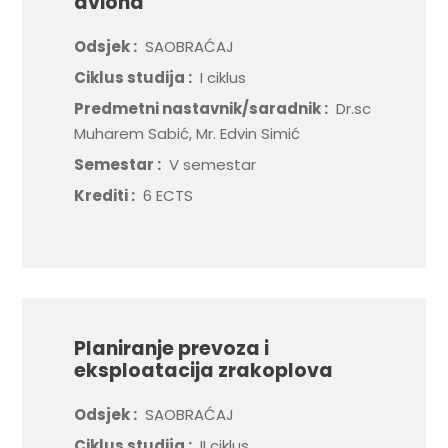
aviona
Odsjek :
SAOBRAĆAJ
Ciklus studija :
I ciklus
Predmetni nastavnik/saradnik :
Dr.sc
Muharem Sabić, Mr. Edvin Simić
Semestar :
V semestar
Krediti :
6 ECTS
Planiranje prevoza i
eksploatacija zrakoplova
Odsjek :
SAOBRAĆAJ
Ciklus studija :
II ciklus