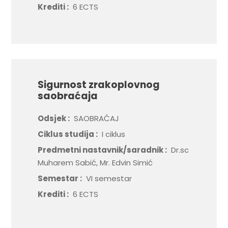
Krediti :
6 ECTS
Sigurnost zrakoplovnog
saobraćaja
Odsjek :
SAOBRAĆAJ
Ciklus studija :
I ciklus
Predmetni nastavnik/saradnik :
Dr.sc
Muharem Sabić, Mr. Edvin Simić
Semestar :
VI semestar
Krediti :
6 ECTS