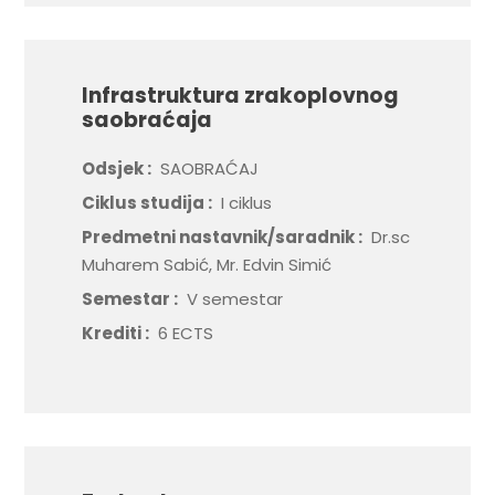
Infrastruktura zrakoplovnog
saobraćaja
Odsjek :
SAOBRAĆAJ
Ciklus studija :
I ciklus
Predmetni nastavnik/saradnik :
Dr.sc
Muharem Sabić, Mr. Edvin Simić
Semestar :
V semestar
Krediti :
6 ECTS