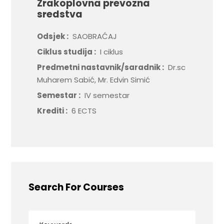
Zrakoplovna prevozna
sredstva
Odsjek :
SAOBRAĆAJ
Ciklus studija :
I ciklus
Predmetni nastavnik/saradnik :
Dr.sc
Muharem Sabić, Mr. Edvin Simić
Semestar :
IV semestar
Krediti :
6 ECTS
Search For Courses