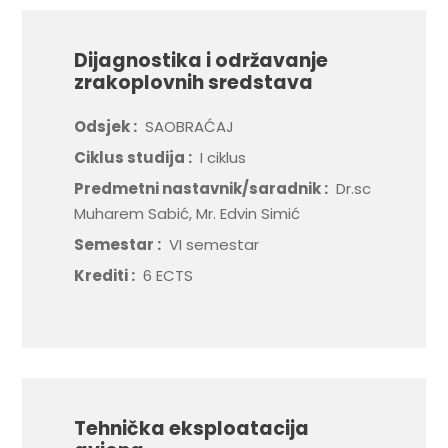
Dijagnostika i održavanje
zrakoplovnih sredstava
Odsjek :
SAOBRAĆAJ
Ciklus studija :
I ciklus
Predmetni nastavnik/saradnik :
Dr.sc
Muharem Sabić, Mr. Edvin Simić
Semestar :
VI semestar
Krediti :
6 ECTS
Tehnička eksploatacija