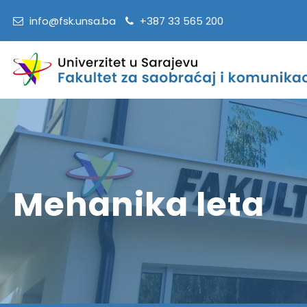
info@fsk.unsa.ba
+387 33 565 200
Mehanika leta