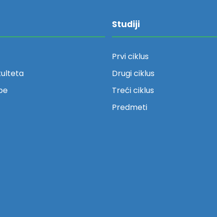
Studiji
Prvi ciklus
kulteta
Drugi ciklus
be
Treći ciklus
Predmeti