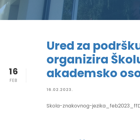
Ured za podršku
organizira Škol
akademsko osob
16
FEB
16.02.2023.
Skola-znakovnog-jezika_feb2023_ff