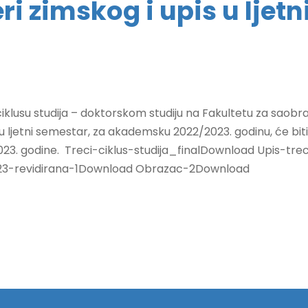
ri zimskog i upis u ljet
lusu studija – doktorskom studiju na Fakultetu za saobrać
u ljetni semestar, za akademsku 2022/2023. godinu, će biti 
2023. godine. Treci-ciklus-studija_finalDownload Upis-t
023-revidirana-1Download Obrazac-2Download