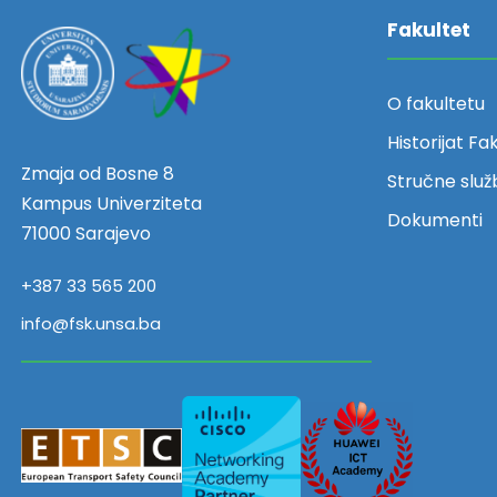
Fakultet
O fakultetu
Historijat Fa
Zmaja od Bosne 8
Stručne služ
Kampus Univerziteta
Dokumenti
71000 Sarajevo
+387 33 565 200
info@fsk.unsa.ba