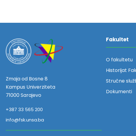
Fakultet
O fakultetu
Historijat Fa
Zmaja od Bosne 8
Stručne služ
Kampus Univerziteta
Dokumenti
71000 Sarajevo
+387 33 565 200
info@fsk.unsa.ba