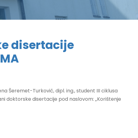
e disertacije
, MA
eremet-Turković, dipl. ing., student III ciklusa
rani doktorske disertacije pod naslovom: „Korištenje