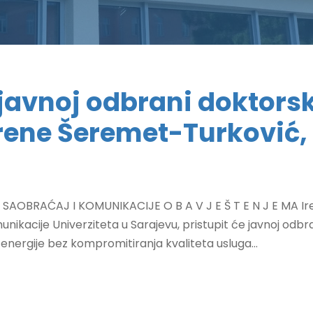
javnoj odbrani doktorsk
Irene Šeremet-Turković
BRAĆAJ I KOMUNIKACIJE O B A V J E Š T E N J E MA Irena Š
unikacije Univerziteta u Sarajevu, pristupit će javnoj odb
 energije bez kompromitiranja kvaliteta usluga...