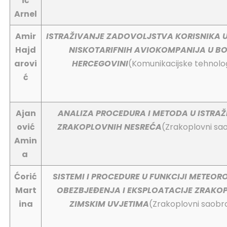
ić
Arnel
Amir
ISTRAŽIVANJE ZADOVOLJSTVA KORISNIKA
Hajd
NISKOTARIFNIH AVIOKOMPANIJA U BOS
arovi
HERCEGOVINI
(Komunikacijske tehnolog
ć
Ajan
ANALIZA PROCEDURA I METODA U ISTRA
ović
ZRAKOPLOVNIH NESREĆA
(Zrakoplovni sa
Amin
a
Ćorić
SISTEMI I PROCEDURE U FUNKCIJI METEO
Mart
OBEZBJEĐENJA I EKSPLOATACIJE ZRAKO
ina
ZIMSKIM UVJETIMA
(Zrakoplovni saobr