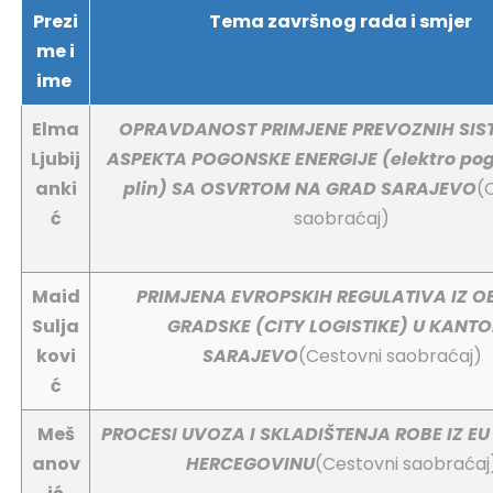
Prezi
Tema završnog rada i smjer
me i
ime
Elma
OPRAVDANOST PRIMJENE PREVOZNIH SIS
Ljubij
ASPEKTA POGONSKE ENERGIJE (elektro pogo
anki
plin) SA OSVRTOM NA GRAD SARAJEVO
(
ć
saobraćaj)
Maid
PRIMJENA EVROPSKIH REGULATIVA IZ O
Sulja
GRADSKE (CITY LOGISTIKE) U KANT
kovi
SARAJEVO
(Cestovni saobraćaj)
ć
Meš
PROCESI UVOZA I SKLADIŠTENJA ROBE IZ EU
anov
HERCEGOVINU
(Cestovni saobraćaj