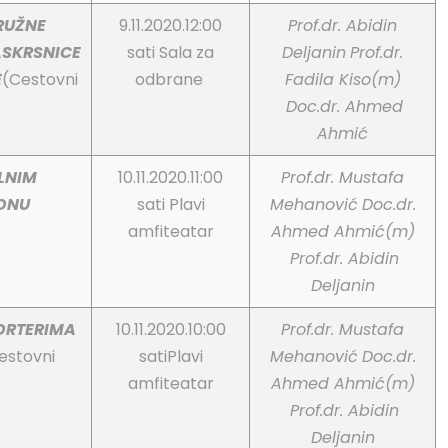
RUŽNE
9.11.2020.12:00
Prof.dr. Abidin
ASKRSNICE
sati Sala za
Deljanin
Prof.dr.
E
(Cestovni
odbrane
Fadila Kiso(m)
Doc.dr. Ahmed
Ahmić
LNIM
10.11.2020.11:00
Prof.dr. Mustafa
ONU
sati Plavi
Mehanović
Doc.dr.
amfiteatar
Ahmed Ahmić(m)
Prof.dr. Abidin
Deljanin
ORTERIMA
10.11.2020.10:00
Prof.dr. Mustafa
estovni
satiPlavi
Mehanović
Doc.dr.
amfiteatar
Ahmed Ahmić(m)
Prof.dr. Abidin
Deljanin