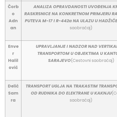
Čorb
ANALIZA OPRAVDANOSTI UVOĐENJA K
o
RASKRSNICE NA KONKRETNOM PRIMJERU R
Adn
PUTEVA M-17 I R-442a NA ULAZU U HADŽIĆ
an
saobraćaj)
Enve
UPRAVLJANJE I NADZOR NAD VERTIKA
r
TRANSPORTOM U OBJEKTIMA U KANT
Halil
SARAJEVO
(Cestovni saobraćaj)
ović
Delić
TRANSPORT UGLJA NA TRAKASTIM TRANSP
Sam
OD RUDNIKA DO ELEKTRANE U KAKNJU
(C
ra
saobraćaj)