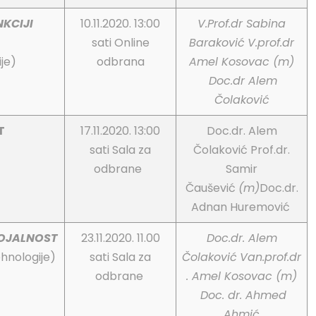
KCIJI
10.11.2020. 13:00
V.Prof.dr Sabina
sati Online
Baraković
V.prof.dr
je)
odbrana
Amel Kosovac (m)
Doc.dr Alem
Čolaković
T
17.11.2020. 13:00
Doc.dr. Alem
sati Sala za
Čolaković Prof.dr.
odbrane
Samir
Čaušević
(m)
Doc.dr.
Adnan Huremović
LOJALNOST
23.11.2020. 11.00
Doc.dr. Alem
hnologije)
sati Sala za
Čolaković
Van.prof.dr
odbrane
. Amel Kosovac (m)
Doc. dr. Ahmed
Ahmić