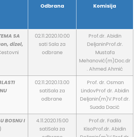
Odbrana
Komisija
TEMA SA
02.11.2020.10:00
Prof.dr. Abidin
n, dizel,
sati Sala za
DeljaninProf.dr.
Cestovni
odbrane
Mustafa
Mehanović(m)Doc.dr
. Ahmed Ahmić
BLASTI
02.11.2020.13.00
Prof. dr. Osman
ONU
satiSala za
LindovProf dr. Abidin
odbrane
Deljanin(m)V.Prof.dr.
Suada Dacić
 U BOSNU I
4.11.2020.15:00
Prof.dr. Fadila
)
satiSala za
KisoProf.dr. Abidin