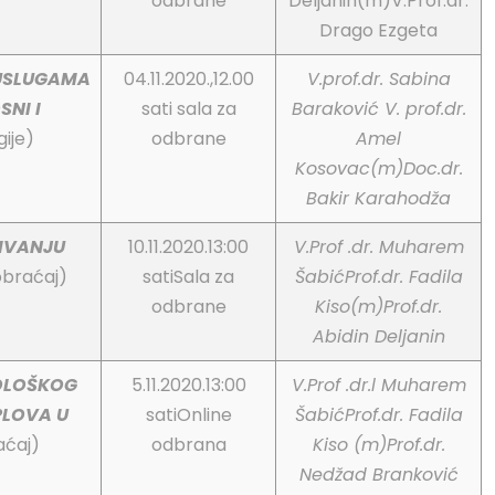
odbrane
Deljanin(m)V.Prof.dr.
Drago Ezgeta
 USLUGAMA
04.11.2020.,12.00
V.prof.dr. Sabina
NI I
sati sala za
Baraković
V. prof.dr.
ije)
odbrane
Amel
Kosovac(m)
Doc.dr.
Bakir Karahodža
ŽIVANJU
10.11.2020.13:00
V.Prof .dr. Muharem
obraćaj)
satiSala za
Šabić
Prof.dr. Fadila
odbrane
Kiso(m)
Prof.dr.
Abidin Deljanin
ROLOŠKOG
5.11.2020.13:00
V.Prof .dr.l Muharem
PLOVA U
satiOnline
Šabić
Prof.dr. Fadila
aćaj)
odbrana
Kiso (m)
Prof.dr.
Nedžad Branković