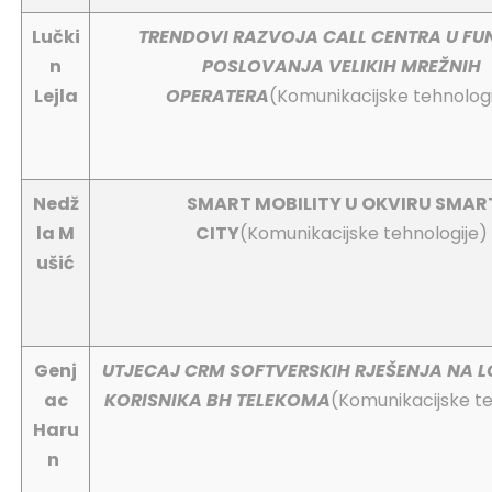
Lučki
TRENDOVI RAZVOJA CALL CENTRA U FUN
n
POSLOVANJA VELIKIH MREŽNIH
Lejla
OPERATERA
(Komunikacijske tehnologi
Nedž
SMART MOBILITY U OKVIRU SMAR
la M
CITY
(Komunikacijske tehnologije)
ušić
Genj
UTJECAJ CRM SOFTVERSKIH RJEŠENJA NA 
ac
KORISNIKA BH TELEKOMA
(Komunikacijske te
Haru
n