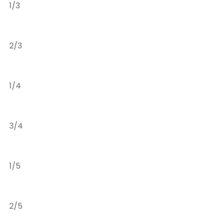
1/3
2/3
1/4
3/4
1/5
2/5