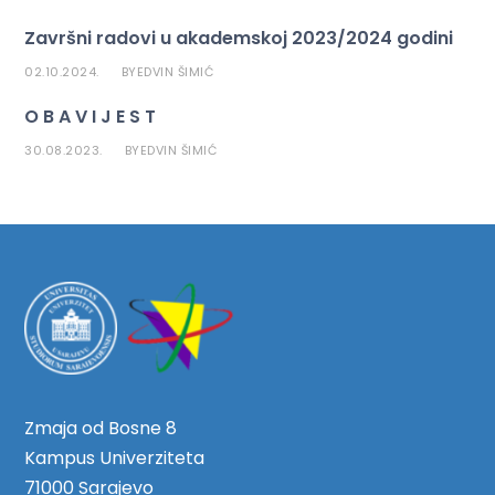
Završni radovi u akademskoj 2023/2024 godini
02.10.2024.
EDVIN ŠIMIĆ
BY
O B A V I J E S T
30.08.2023.
EDVIN ŠIMIĆ
BY
Zmaja od Bosne 8
Kampus Univerziteta
71000 Sarajevo