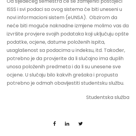
Od sljedećeg semestra će se zamijeniti postojeći
ISSS i svi podaci sa ovog sistema će biti uneseni u
novi informacioni sistem (eUNSA). Obzirom da
neće biti moguće naknadne izmjene molimo vas da
izvršite provjere svojih podataka koji uključuju opšte
podatke, ocjene, datume položenih ispita,
usaglašenost sa podacima u indeksu, itd. Također,
potrebno je da provjerite da li slučajno ima duplih
unosa položenih predmeta i da li su unesene sve
ocjene. U slučaju bilo kakvih grešaka i propusta
potrebno je odmah obavijestiti studentsku službu.
Studentska služba