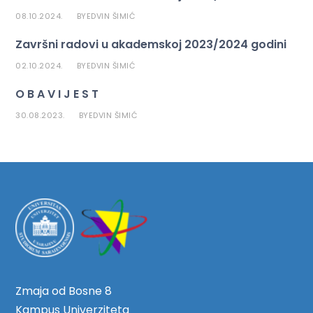
08.10.2024.
EDVIN ŠIMIĆ
BY
Završni radovi u akademskoj 2023/2024 godini
02.10.2024.
EDVIN ŠIMIĆ
BY
O B A V I J E S T
30.08.2023.
EDVIN ŠIMIĆ
BY
Zmaja od Bosne 8
Kampus Univerziteta