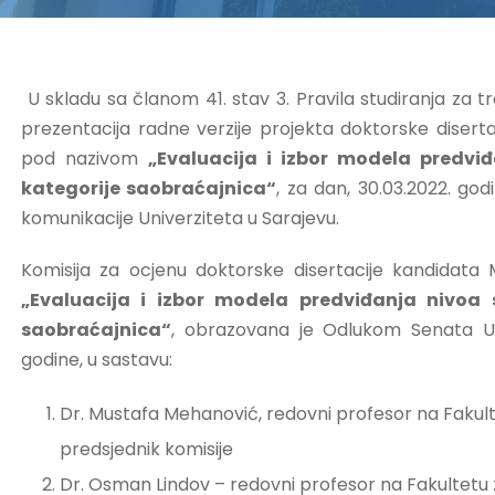
U skladu sa članom 41. stav 3. Pravila studiranja za tr
prezentacija radne verzije projekta doktorske disertac
pod nazivom
„Evaluacija i izbor modela predviđ
kategorije saobraćajnica“
, za dan, 30.03.2022. god
komunikacije Univerziteta u Sarajevu.
Komisija za ocjenu doktorske disertacije kandidata M
„Evaluacija i izbor modela predviđanja nivoa s
saobraćajnica“
, obrazovana je Odlukom Senata Uni
godine, u sastavu:
Dr. Mustafa Mehanović, redovni profesor na Fakulte
predsjednik komisije
Dr. Osman Lindov – redovni profesor na Fakultetu z