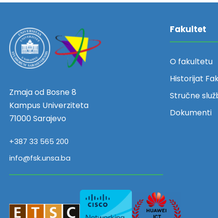
Fakultet
O fakultetu
Historijat Fa
Zmaja od Bosne 8
Stručne služ
Kampus Univerziteta
Dokumenti
71000 Sarajevo
+387 33 565 200
info@fsk.unsa.ba