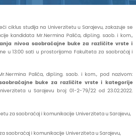
eći ciklus studija na Univerzitetu u Sarajevu, zakazuje se
ije kandidata Mr.Nermina Palića, dipl.ing. saob. i kom.,
anja nivoa saobraćajne buke za različite vrste i
ine u 13:00 sati u prostorijama Fakulteta za saobraćaj i
r.Nermina Palića, dipl.ing. saob. i kom., pod nazivom:
aobraćajne buke za različite vrste i kategorije
verziteta u Sarajevu broj: 01-2-79/22 od 23.02.2022.
tu za saobraćaj i komunikacije Univerziteta u Sarajevu,
a saobraćaj i komunikacije Univerziteta u Sarajevu,