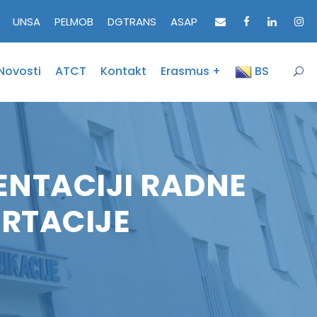
UNSA
PELMOB
DGTRANS
ASAP
Novosti
ATCT
Kontakt
Erasmus +
BS
ENTACIJI RADNE
ERTACIJE