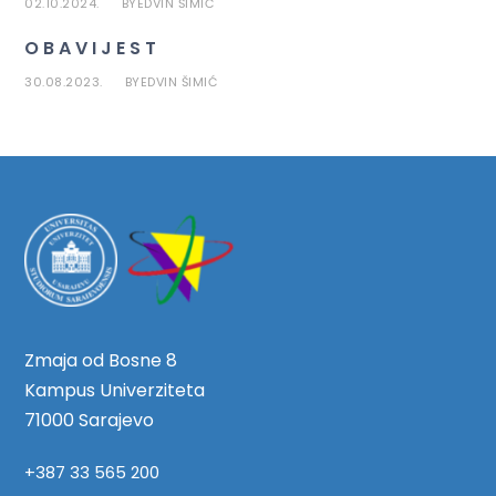
02.10.2024.
EDVIN ŠIMIĆ
BY
O B A V I J E S T
30.08.2023.
EDVIN ŠIMIĆ
BY
Zmaja od Bosne 8
Kampus Univerziteta
71000 Sarajevo
+387 33 565 200