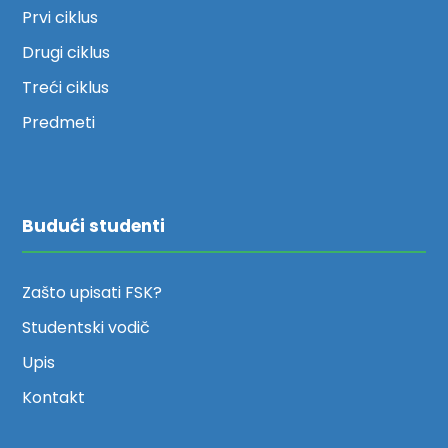
Prvi ciklus
Drugi ciklus
Treći ciklus
Predmeti
Budući studenti
Zašto upisati FSK?
Studentski vodič
Upis
Kontakt