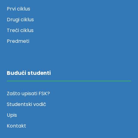
Prvi ciklus
Drugi ciklus
Treći ciklus
Predmeti
Budući studenti
Zašto upisati FSK?
Studentski vodič
Upis
Kontakt