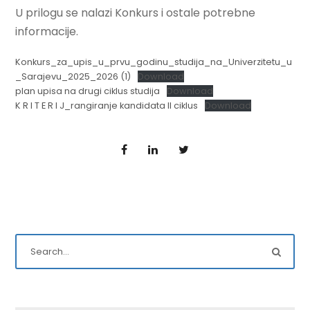
U prilogu se nalazi Konkurs i ostale potrebne
informacije.
Konkurs_za_upis_u_prvu_godinu_studija_na_Univerzitetu_u
_Sarajevu_2025_2026 (1)
Download
plan upisa na drugi ciklus studija
Download
K R I T E R I J_rangiranje kandidata II ciklus
Download