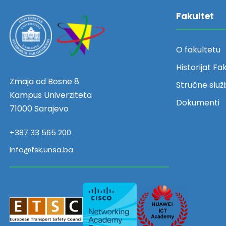
Fakultet
O fakultetu
Historijat Fa
Zmaja od Bosne 8
Stručne služ
Kampus Univerziteta
Dokumenti
71000 Sarajevo
+387 33 565 200
info@fsk.unsa.ba