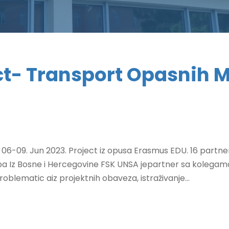
t- Transport Opasnih Ma
, 06-09. Jun 2023. Project iz opusa Erasmus EDU. 16 part
 Iz Bosne i Hercegovine FSK UNSA jepartner sa kolegama UN
oblematic aiz projektnih obaveza, istraživanje...