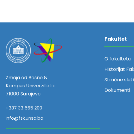
Fakultet
O fakultetu
Historijat Fa
Zmaja od Bosne 8
Stručne služ
Kampus Univerziteta
Dokumenti
71000 Sarajevo
+387 33 565 200
info@fsk.unsa.ba