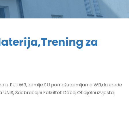
terija,Trening za
nera iz EU i WB, zemlje EU pomažu zemljama WB,da urede
IS, Saobraćajni Fakultet Doboj.Oficijelni izvještaj