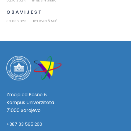
02.10.2024.
EDVIN ŠIMIĆ
BY
O B A V I J E S T
30.08.2023.
EDVIN ŠIMIĆ
BY
Zmaja od Bosne 8
Kampus Univerziteta
71000 Sarajevo
+387 33 565 200