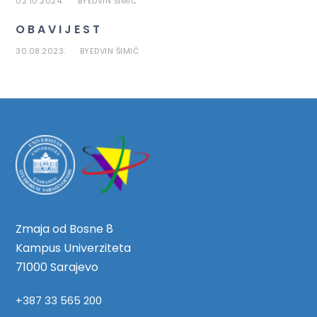
02.10.2024.
EDVIN ŠIMIĆ
BY
O B A V I J E S T
30.08.2023.
EDVIN ŠIMIĆ
BY
Zmaja od Bosne 8
Kampus Univerziteta
71000 Sarajevo
+387 33 565 200