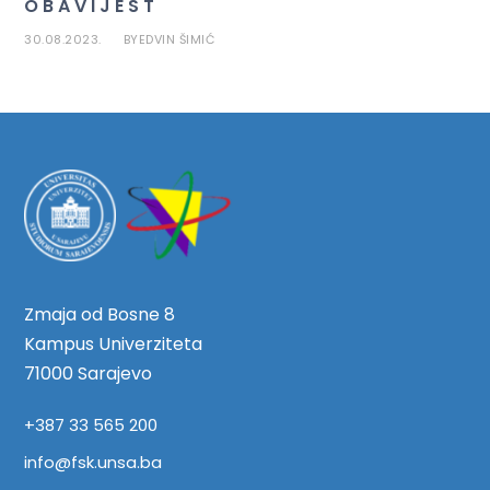
O B A V I J E S T
30.08.2023.
EDVIN ŠIMIĆ
BY
Zmaja od Bosne 8
Kampus Univerziteta
71000 Sarajevo
+387 33 565 200
info@fsk.unsa.ba