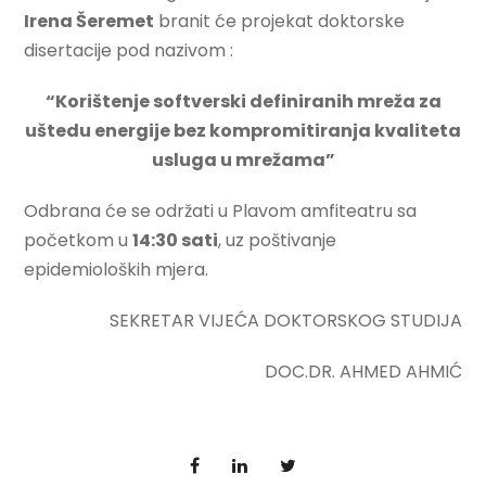
Irena Šeremet
branit će projekat doktorske
disertacije pod nazivom :
“Korištenje softverski definiranih mreža za
uštedu energije bez kompromitiranja kvaliteta
usluga u mrežama”
Odbrana će se održati u Plavom amfiteatru sa
početkom u
14:30 sati
, uz poštivanje
epidemioloških mjera.
SEKRETAR VIJEĆA DOKTORSKOG STUDIJA
DOC.DR. AHMED AHMIĆ