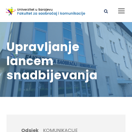
Upravljanje
lancem
snadbijevanja
Odsjek
KOMUNIKACIJE