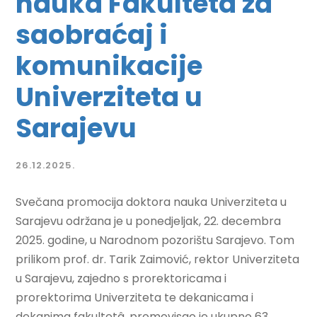
nauka Fakulteta za
saobraćaj i
komunikacije
Univerziteta u
Sarajevu
26.12.2025.
Svečana promocija doktora nauka Univerziteta u
Sarajevu održana je u ponedjeljak, 22. decembra
2025. godine, u Narodnom pozorištu Sarajevo. Tom
prilikom prof. dr. Tarik Zaimović, rektor Univerziteta
u Sarajevu, zajedno s prorektoricama i
prorektorima Univerziteta te dekanicama i
dekanima fakultetâ, promovisao je ukupno 63