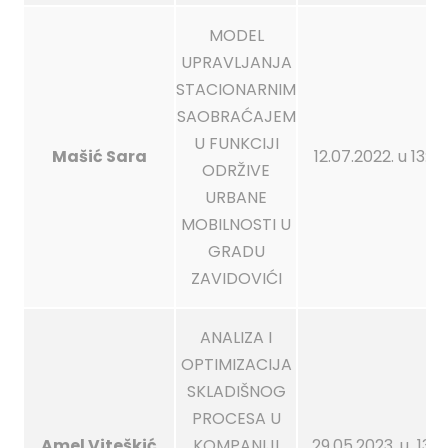
MODEL
UPRAVLJANJA
STACIONARNIM
SAOBRAĆAJEM
U FUNKCIJI
Mašić Sara
12.07.2022. u 13:0
ODRŽIVE
URBANE
MOBILNOSTI U
GRADU
ZAVIDOVIĆI
ANALIZA I
OPTIMIZACIJA
SKLADIŠNOG
PROCESA U
Amel Viteškić
KOMPANIJI
29.05.2023. u 13:0