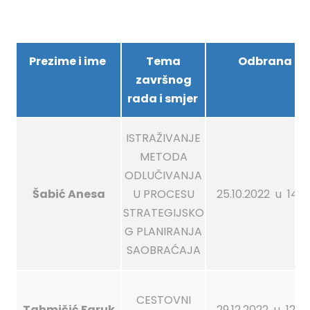
Prezime i ime
Tema
Odbrana
završnog
rada i smjer
ISTRAŽIVANJE
METODA
ODLUČIVANJA
Šabić Anesa
U PROCESU
25.10.2022 u 14:0
STRATEGIJSKO
G PLANIRANJA
SAOBRAĆAJA
CESTOVNI
Tahmičić Faruk
29.12.2022 u 12:0