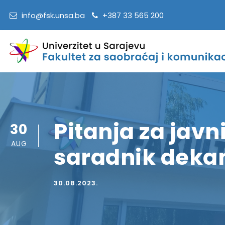
info@fsk.unsa.ba
+387 33 565 200
Pitanja za javn
30
AUG
saradnik deka
30.08.2023.