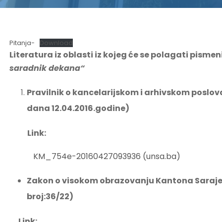
Pitanja-
Download
Literatura iz oblasti iz kojeg će se polagati pismen
saradnik dekana“
Pravilnik o kancelarijskom i arhivskom poslov
dana 12.04.2016.godine)
Link:
KM_754e-20160427093936 (unsa.ba)
Zakon o visokom obrazovanju Kantona Saraje
broj:36/22)
Link: