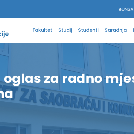
eUNSA
Fakultet
Studij
Studenti
Saradnja
i oglas za radno mjes
na