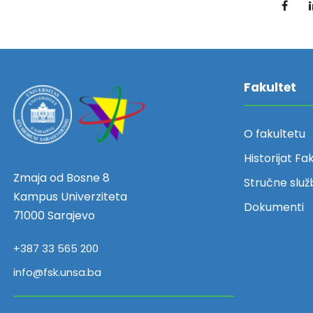
Fakultet
O fakultetu
Historijat Fa
Zmaja od Bosne 8
Stručne služ
Kampus Univerziteta
Dokumenti
71000 Sarajevo
+387 33 565 200
info@fsk.unsa.ba