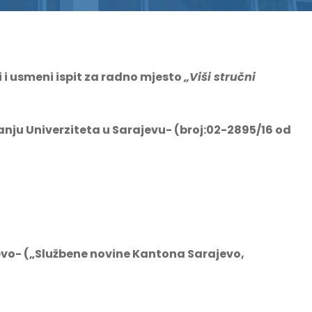
i i usmeni ispit za radno mjesto
„Viši stručni
anju Univerziteta u Sarajevu- (broj:02-2895/16 od
vo- („Službene novine Kantona Sarajevo,