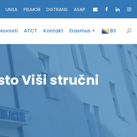
UNSA
PELMOB
DGTRANS
ASAP
Novosti
ATCT
Kontakt
Erasmus +
BS
to Viši stručni